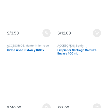
S/
3.50
S/
12.00
ACCESORIOS
,
Mantenimiento de
ACCESORIOS
,
Betún
,
Equipos
Mantenimiento de Equipos
Kit De Aseo Pistola y Rifles
Limpiador Santiago Gamuza
Envase 100 mL
S/
40.00
S/
8.00