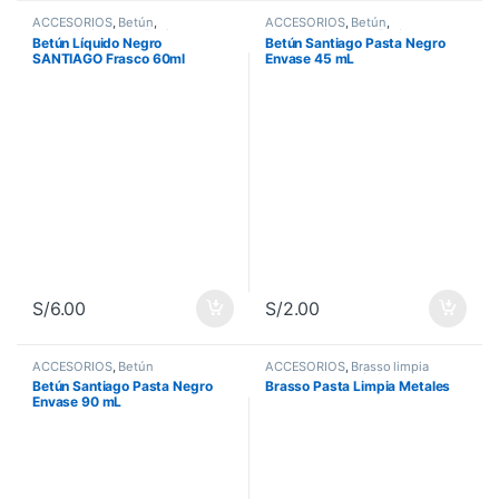
ACCESORIOS
,
Betún
,
ACCESORIOS
,
Betún
,
Mantenimiento de Equipos
Mantenimiento de Equipos
Betún Líquido Negro
Betún Santiago Pasta Negro
SANTIAGO Frasco 60ml
Envase 45 mL
S/
6.00
S/
2.00
ACCESORIOS
,
Betún
ACCESORIOS
,
Brasso limpia
metales
,
Mantenimiento de
Betún Santiago Pasta Negro
Brasso Pasta Limpia Metales
Equipos
Envase 90 mL