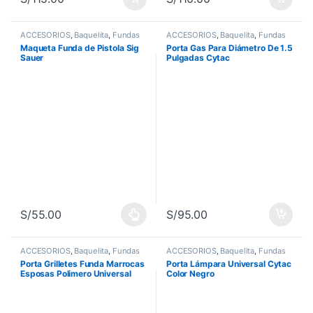
ACCESORIOS
,
Baquelita
,
Fundas
ACCESORIOS
,
Baquelita
,
Fundas
Maqueta Funda de Pistola Sig
Porta Gas Para Diámetro De 1.5
Sauer
Pulgadas Cytac
S/
55.00
S/
95.00
Este producto tiene múltiples variantes. Las opciones se pueden 
ACCESORIOS
,
Baquelita
,
Fundas
ACCESORIOS
,
Baquelita
,
Fundas
Porta Grilletes Funda Marrocas
Porta Lámpara Universal Cytac
Esposas Polimero Universal
Color Negro