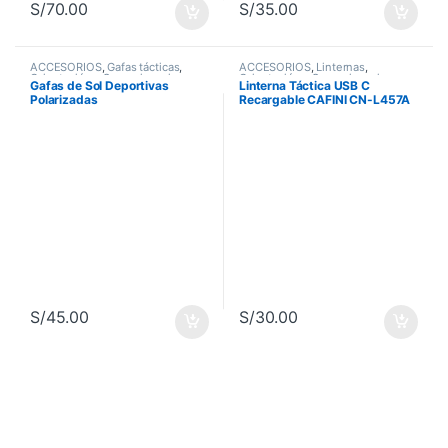
S/
70.00
S/
35.00
ACCESORIOS
,
Gafas tácticas
,
ACCESORIOS
,
Linternas
,
Orientación y Supervivencia
Orientación y Supervivencia
Gafas de Sol Deportivas
Linterna Táctica USB C
Polarizadas
Recargable CAFINI CN-L457A
S/
45.00
S/
30.00