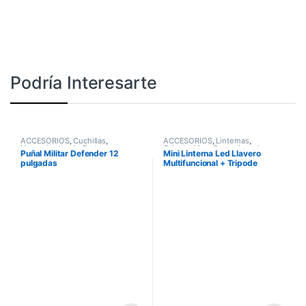
Podría Interesarte
ACCESORIOS
,
Cuchillas
,
ACCESORIOS
,
Linternas
,
Herramientas de Corte
Orientación y Supervivencia
Puñal Militar Defender 12
Mini Linterna Led Llavero
pulgadas
Multifuncional + Tripode