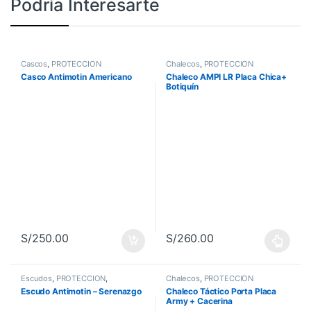
Podría Interesarte
Cascos
,
PROTECCIÓN
Chalecos
,
PROTECCIÓN
Casco Antimotin Americano
Chaleco AMPI LR Placa Chica+
Botiquín
S/
250.00
S/
260.00
Este producto tiene múltiples va
Escudos
,
PROTECCIÓN
,
Chalecos
,
PROTECCIÓN
Serenazgo
,
UNIFORMES
Escudo Antimotin – Serenazgo
Chaleco Táctico Porta Placa
Army + Cacerina