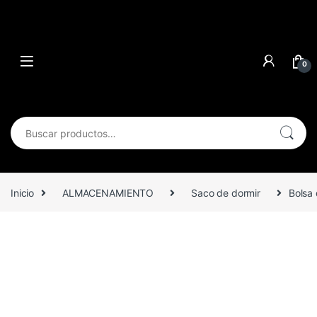
0
Buscar por:
Inicio
ALMACENAMIENTO
Saco de dormir
Bolsa