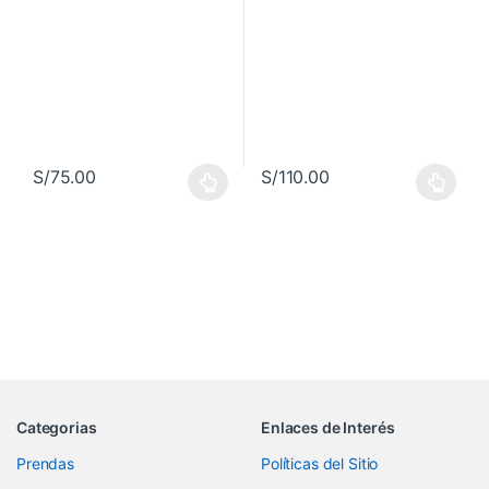
S/
75.00
S/
110.00
Este producto tiene múltiples variantes. Las opciones se pueden 
Este producto tiene múltiples va
Categorias
Enlaces de Interés
Prendas
Políticas del Sitio