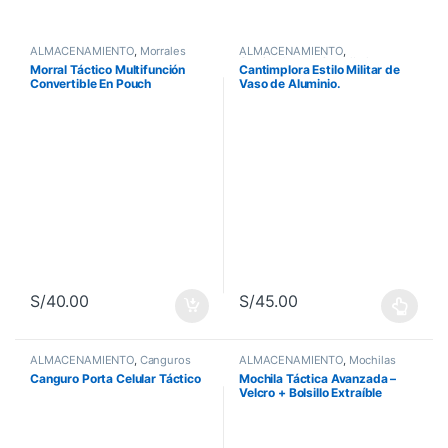
ALMACENAMIENTO
,
Morrales
ALMACENAMIENTO
,
Cantimploras y Camelbak
Morral Táctico Multifunción
Cantimplora Estilo Militar de
Convertible En Pouch
Vaso de Aluminio.
Camuflado
S/
40.00
S/
45.00
Este producto tiene múltiples va
ALMACENAMIENTO
,
Canguros
ALMACENAMIENTO
,
Mochilas
Canguro Porta Celular Táctico
Mochila Táctica Avanzada –
Velcro + Bolsillo Extraíble