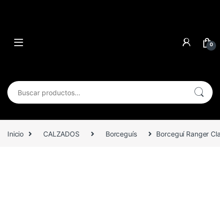
0
Buscar por:
Inicio
CALZADOS
Borceguís
Borceguí Ranger Cla