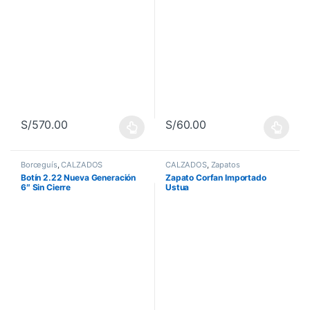
S/
570.00
S/
60.00
Este producto tiene múltiples variantes. Las opciones se pueden 
Este producto tiene múltiples va
Borceguís
,
CALZADOS
CALZADOS
,
Zapatos
Botín 2.22 Nueva Generación
Zapato Corfan Importado
6″ Sin Cierre
Ustua