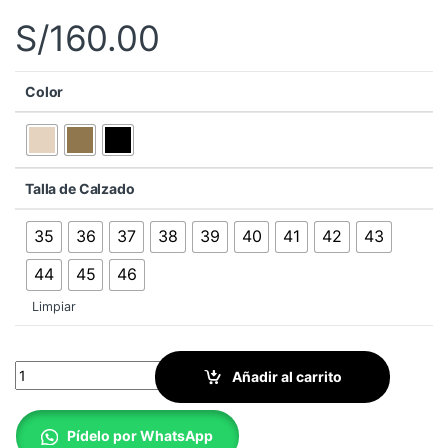
S/
160.00
Color
Talla de Calzado
35
36
37
38
39
40
41
42
43
44
45
46
Limpiar
Borceguí Ranger Classic Mode + Cierre Lateral quantity
Añadir al carrito
Pídelo por WhatsApp