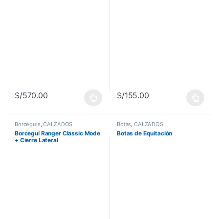
S/
570.00
S/
155.00
Este producto tiene múltiples variantes. Las opciones se pueden 
Este producto tiene múltiples va
Borceguís
,
CALZADOS
Botas
,
CALZADOS
Borceguí Ranger Classic Mode
Botas de Equitación
+ Cierre Lateral