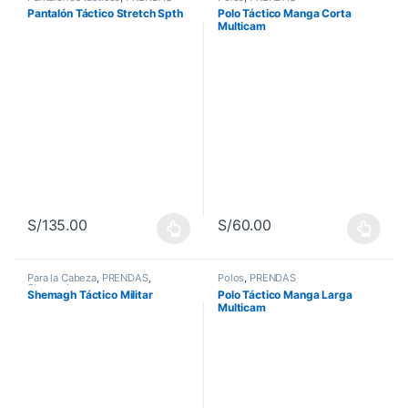
Pantalón Táctico Stretch Spth
Polo Táctico Manga Corta
Multicam
S/
135.00
S/
60.00
Este producto tiene múltiples variantes. Las opciones se pueden 
Este producto tiene múltiples va
Para la Cabeza
,
PRENDAS
,
Polos
,
PRENDAS
Shemagh
Shemagh Táctico Militar
Polo Táctico Manga Larga
Multicam