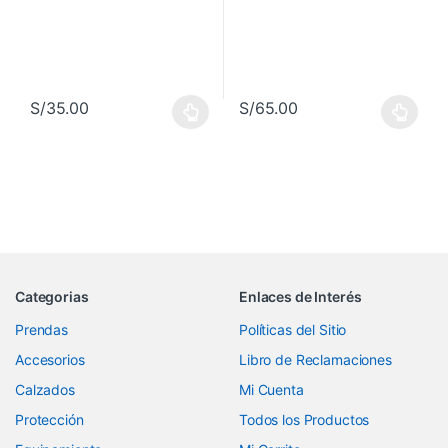
S/
35.00
S/
65.00
Este producto tiene múltiples variantes. Las opciones se pueden 
Este producto tiene múltiples va
Categorias
Enlaces de Interés
Prendas
Políticas del Sitio
Accesorios
Libro de Reclamaciones
Calzados
Mi Cuenta
Protección
Todos los Productos