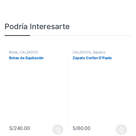
Podría Interesarte
Botas
,
CALZADOS
CALZADOS
,
Zapatos
Botas de Equitación
Zapato Corfan D’Paolo
S/
240.00
S/
60.00
Este producto tiene múltiples variantes. Las opciones se pueden 
Este producto tiene múltiples va