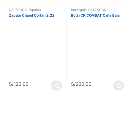
CALZADOS
,
Zapatos
Borceguís
,
CALZADOS
Zapato Charol Corfan 2.22
Botín CR COMBAT Caña Baja
S/
120.00
S/
220.00
Este producto tiene múltiples variantes. Las opciones se pueden 
Este producto tiene múltiples va