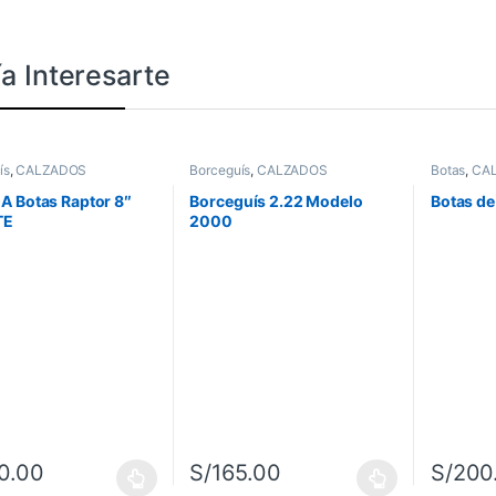
a Interesarte
ís
,
CALZADOS
Borceguís
,
CALZADOS
Botas
,
CA
 Botas Raptor 8″
Borceguís 2.22 Modelo
Botas de
TE
2000
0.00
S/
165.00
S/
200
oducto tiene múltiples variantes. Las opciones se pueden elegir en la
Este producto tiene múltiples variantes. L
Este prod