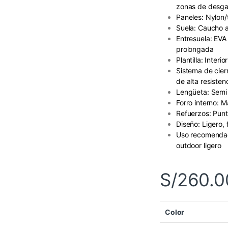
zonas de desga
Paneles: Nylon/t
Suela: Caucho a
Entresuela: EVA
prolongada
Plantilla: Inte
Sistema de cier
de alta resisten
Lengüeta: Semi
Forro interno: M
Refuerzos: Punt
Diseño: Ligero,
Uso recomendado
outdoor ligero
S/
260.0
Color