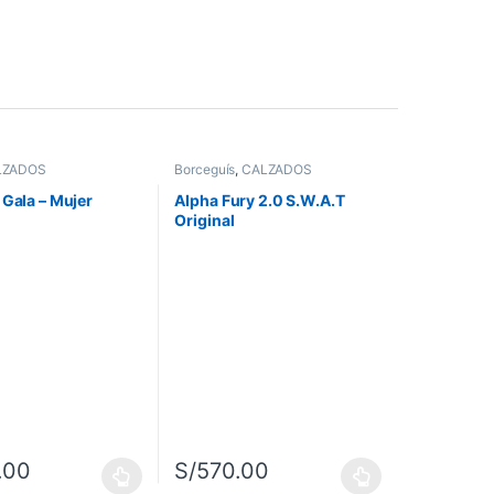
LZADOS
Borceguís
,
CALZADOS
 Gala – Mujer
Alpha Fury 2.0 S.W.A.T
Original
.00
S/
570.00
 página de producto
as opciones se pueden elegir en la página de producto
ucto tiene múltiples variantes. Las opciones se pueden elegir en la p
Este producto tiene múltiples variantes. Las