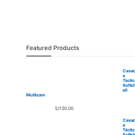
Featured Products
Casa
a
Tácti
Softs
ell
Multicam
S/
130.00
Casa
a
Tácti
Softs