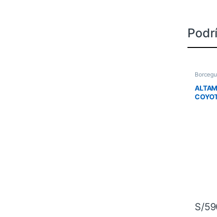
Podrí
Borcegu
ALTAMA
COYO
S/
59
Este pr