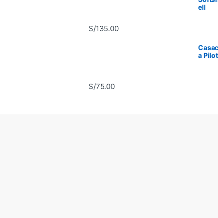
ell
S/
135.00
Casa
a Pilo
S/
75.00