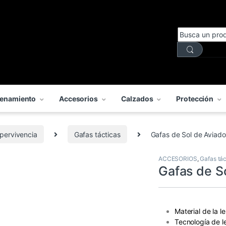
enamiento
Accesorios
Calzados
Protección
upervivencia
Gafas tácticas
Gafas de Sol de Aviado
ACCESORIOS
,
Gafas tác
Gafas de S
Material de la l
Tecnología de l