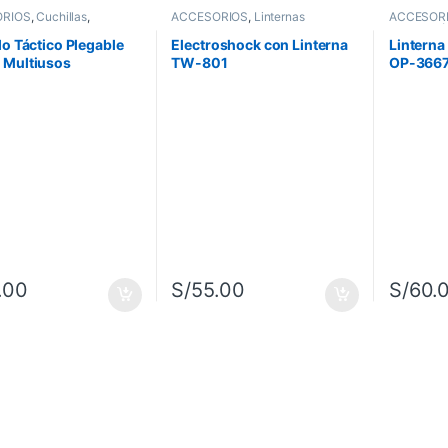
RIOS
,
Cuchillas
,
ACCESORIOS
,
Linternas
ACCESOR
entas de Corte
Orientació
lo Táctico Plegable
Electroshock con Linterna
Linterna
 Multiusos
TW-801
OP-366
.00
S/
55.00
S/
60.