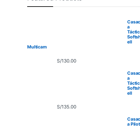
Casa
a
Tácti
Softs
ell
Multicam
S/
130.00
Casa
a
Tácti
Softs
ell
S/
135.00
Casa
a Pilo