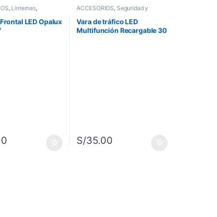
IOS
,
Linternas
,
ACCESORIOS
,
Seguridad y
n y Supervivencia
Rescate
,
Vara luminosa
 Frontal LED Opalux
Vara de tráfico LED
7
Multifunción Recargable 30
cm
00
S/
35.00