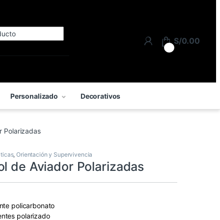
Search for:
S/
0.00
0
Personalizado
Decorativos
r Polarizadas
ticas
,
Orientación y Supervivencia
ol de Aviador Polarizadas
ente policarbonato
entes polarizado