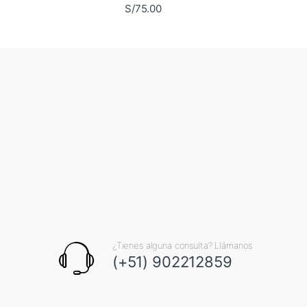
S/
75.00
¿Tienes alguna consulta? Llámanos
(+51) 902212859