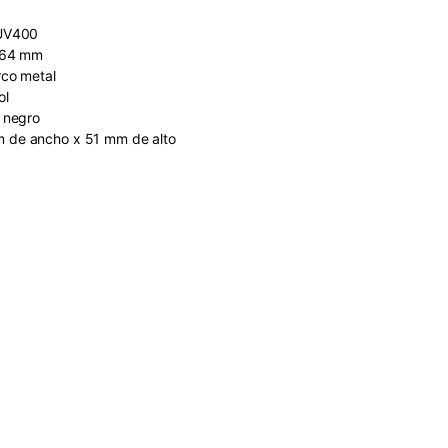
 UV400
 64 mm
rco metal
ol
 negro
 de ancho x 51 mm de alto