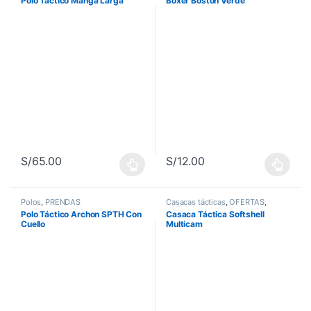
Polo Táctico Manga Larga
Boxer Boston Verde
S/
65.00
S/
12.00
Este producto tiene múltiples variantes. Las opciones se pueden 
Este producto tiene múltiples va
Polos
,
PRENDAS
Casacas tácticas
,
OFERTAS
,
PRENDAS
Polo Táctico Archon SPTH Con
Casaca Táctica Softshell
Cuello
Multicam