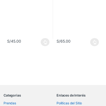
S/
45.00
S/
65.00
Este producto tiene múltiples variantes. Las opciones se pueden 
Este producto tiene múltiples va
Categorias
Enlaces de Interés
Prendas
Políticas del Sitio