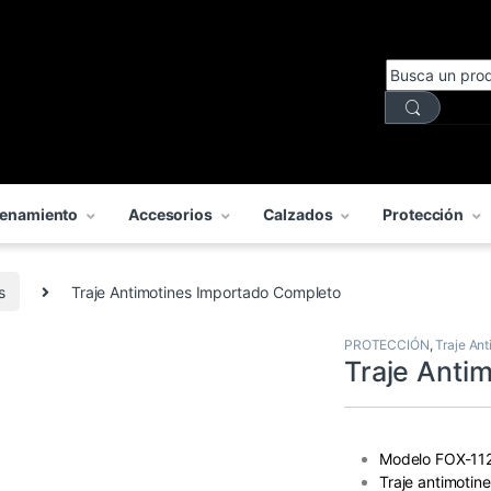
enamiento
Accesorios
Calzados
Protección
s
Traje Antimotines Importado Completo
PROTECCIÓN
,
Traje Ant
Traje Anti
Modelo FOX-11
Traje antimotine