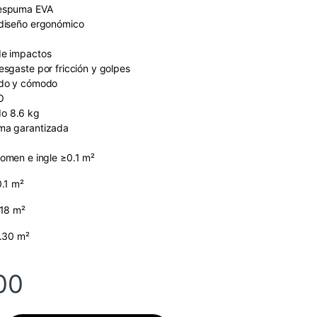
 espuma EVA
 diseño ergonómico
de impactos
esgaste por fricción y golpes
ado y cómodo
O
o 8.6 kg
ima garantizada
omen e ingle ≥0.1 m²
.1 m²
.18 m²
.30 m²
00