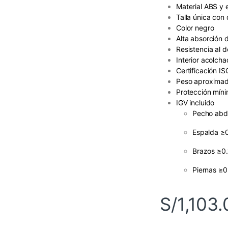
Material ABS y
Talla única con
Color negro
Alta absorción 
Resistencia al d
Interior acolch
Certificación IS
Peso aproximad
Protección mín
IGV incluido
Pecho abd
Espalda ≥0
Brazos ≥0
Piernas ≥0
S/
1,103.