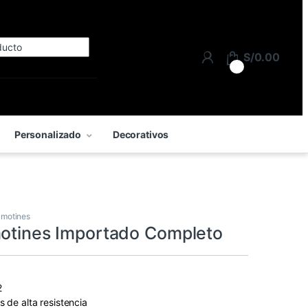
Search for:
S/
0.00
0
Personalizado
Decorativos
imotines
motines Importado Completo
2
s de alta resistencia