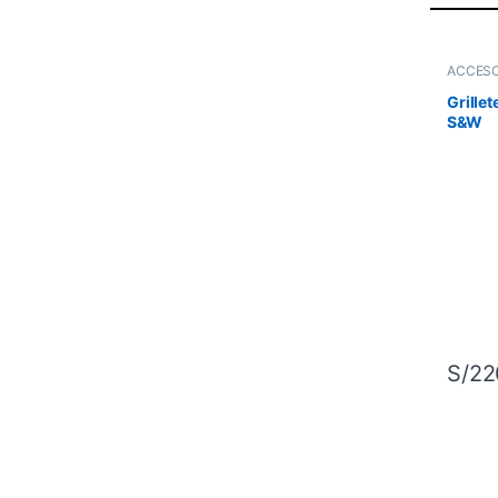
ACCESO
Segurid
Grille
S&W
S/
22