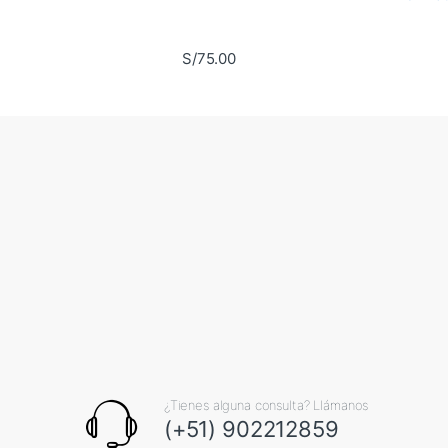
S/
75.00
¿Tienes alguna consulta? Llámanos
(+51) 902212859