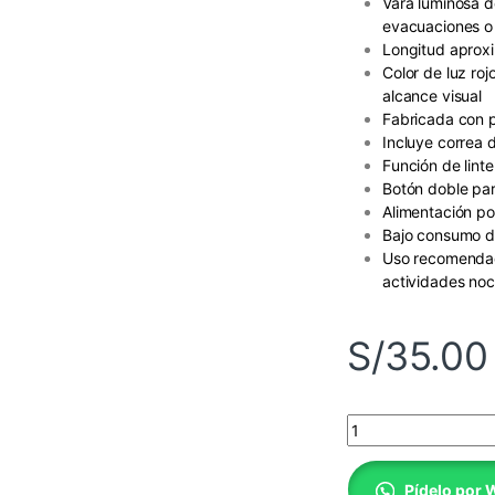
Vara luminosa de
evacuaciones o 
Longitud aproxi
Color de luz roj
alcance visual
Fabricada con p
Incluye correa 
Función de lint
Botón doble para
Alimentación por
Bajo consumo de
Uso recomendado
actividades no
S/
35.00
Vara de tráfico LED
Pídelo por