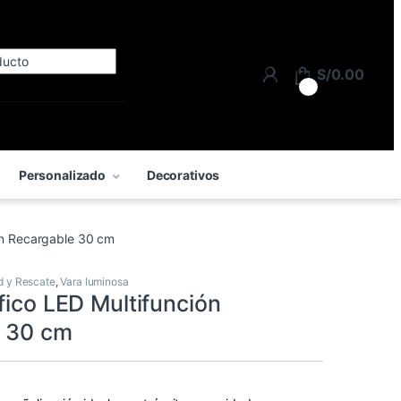
Search for:
S/
0.00
0
Personalizado
Decorativos
ión Recargable 30 cm
d y Rescate
,
Vara luminosa
fico LED Multifunción
e 30 cm