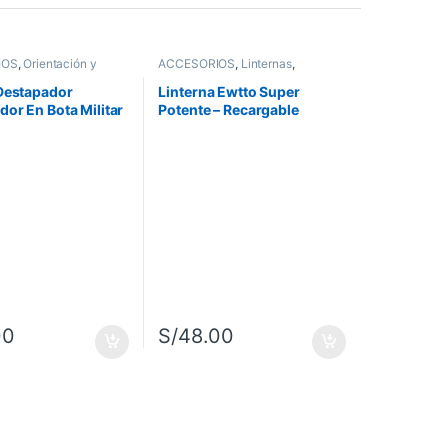
IOS
,
Orientación y
ACCESORIOS
,
Linternas
,
ncia
Orientación y Supervivencia
Destapador
Linterna Ewtto Super
or En Bota Militar
Potente – Recargable
Lámpara Zoom Usb
00
S/
48.00