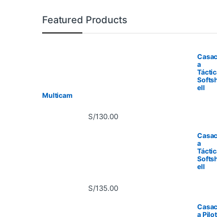
Featured Products
Casa
a
Tácti
Softs
ell
Multicam
S/
130.00
Casa
a
Tácti
Softs
ell
S/
135.00
Casa
a Pilo