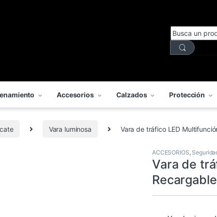
enamiento
Accesorios
Calzados
Protección
cate
Vara luminosa
Vara de tráfico LED Multifunc
ACCESORIOS
,
Segurida
Vara de trá
Recargabl