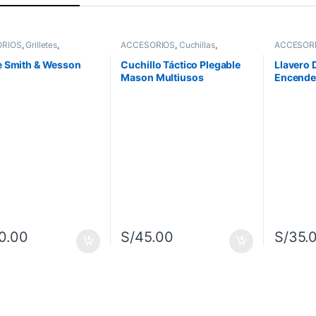
RIOS
,
Grilletes
,
ACCESORIOS
,
Cuchillas
,
ACCESOR
ad y Rescate
Herramientas de Corte
Supervive
te Smith & Wesson
Cuchillo Táctico Plegable
Llavero 
Mason Multiusos
Encended
0.00
S/
45.00
S/
35.