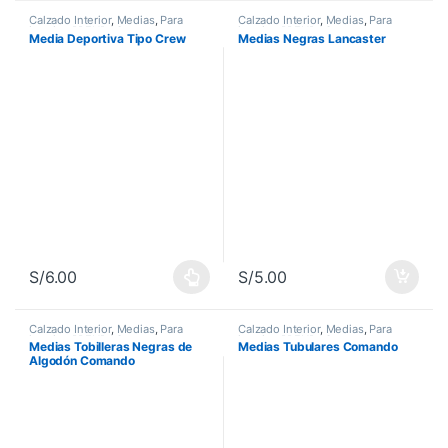
Calzado Interior
,
Medias
,
Para
Calzado Interior
,
Medias
,
Para
interior
,
PRENDAS
interior
,
PRENDAS
Media Deportiva Tipo Crew
Medias Negras Lancaster
S/
6.00
S/
5.00
Este producto tiene múltiples variantes. Las opciones se pueden 
Calzado Interior
,
Medias
,
Para
Calzado Interior
,
Medias
,
Para
interior
,
PRENDAS
interior
,
PRENDAS
Medias Tobilleras Negras de
Medias Tubulares Comando
Algodón Comando