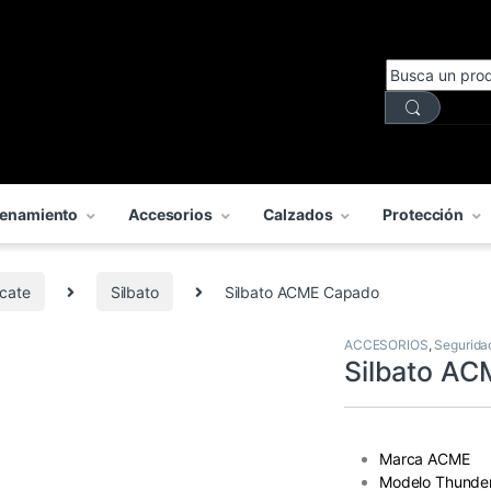
enamiento
Accesorios
Calzados
Protección
cate
Silbato
Silbato ACME Capado
ACCESORIOS
,
Segurida
Silbato A
Marca
ACME
Modelo
Thunde