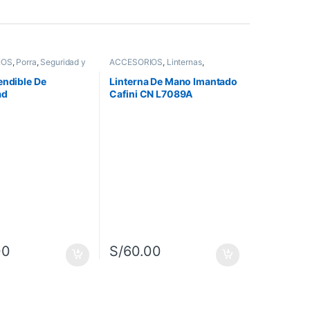
IOS
,
Porra
,
Seguridad y
ACCESORIOS
,
Linternas
,
Orientación y Supervivencia
endible De
Linterna De Mano Imantado
ad
Cafini CN L7089A
Recargable
00
S/
60.00