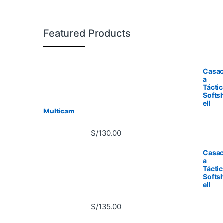
Featured Products
Casa
a
Tácti
Softs
ell
Multicam
S/
130.00
Casa
a
Tácti
Softs
ell
S/
135.00