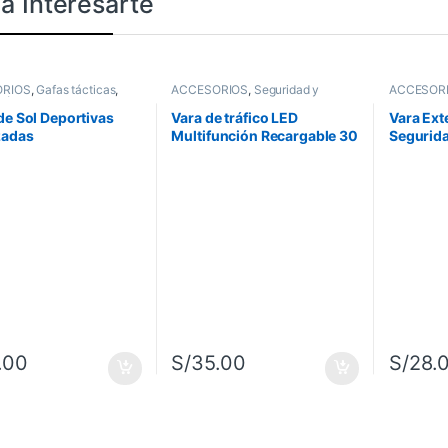
a Interesarte
RIOS
,
Gafas tácticas
,
ACCESORIOS
,
Seguridad y
ACCESOR
ión y Supervivencia
Rescate
,
Vara luminosa
Rescate
de Sol Deportivas
Vara de tráfico LED
Vara Ext
zadas
Multifunción Recargable 30
Segurid
cm
.00
S/
35.00
S/
28.