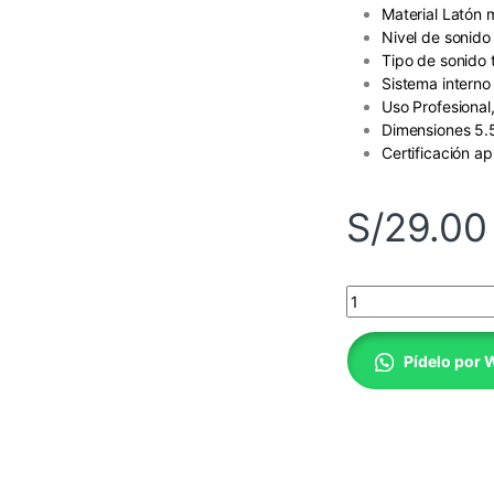
Material
Latón 
Nivel de sonid
Tipo de sonido 
Sistema interno
Uso
Profesional
Dimensiones
5.
Certificación a
p
S/
29.00
Silbato ACME Capad
Pídelo por