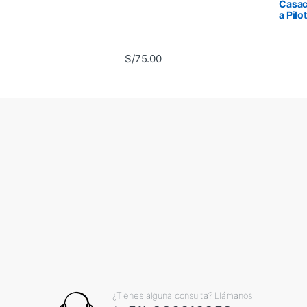
Casa
a Pilo
S/
75.00
¿Tienes alguna consulta? Llámanos