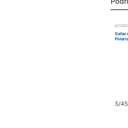
Podrí
ACCESO
Orientac
Gafas 
Polari
S/
45