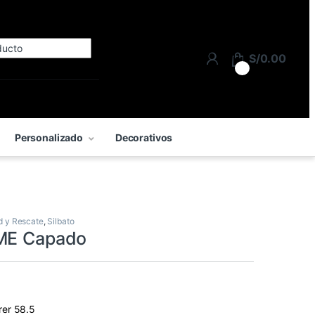
Search for:
S/
0.00
0
Personalizado
Decorativos
d y Rescate
,
Silbato
CME Capado
rer 58.5