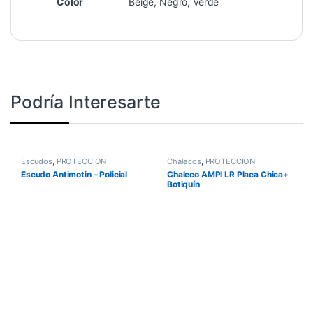
Color
Beige, Negro, Verde
Podría Interesarte
Escudos
,
PROTECCIÓN
Chalecos
,
PROTECCIÓN
Escudo Antimotin – Policial
Chaleco AMPI LR Placa Chica+
Botiquín