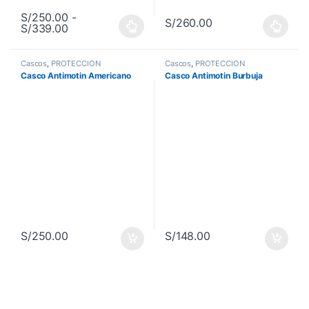
S/
250.00
-
S/
260.00
Rango de precios: desde S/250.00 hasta S/33
S/
339.00
Este producto tiene múltiples variantes. Las opciones se pueden 
Este producto tiene múltiples va
Cascos
,
PROTECCIÓN
Cascos
,
PROTECCIÓN
Casco Antimotin Americano
Casco Antimotin Burbuja
S/
250.00
S/
148.00