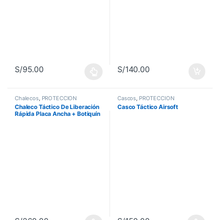
S/
95.00
S/
140.00
Este producto tiene múltiples variantes. Las opciones se pueden 
Chalecos
,
PROTECCIÓN
Cascos
,
PROTECCIÓN
Chaleco Táctico De Liberación
Casco Táctico Airsoft
Rápida Placa Ancha + Botiquín