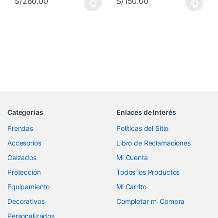
S/
260.00
S/
150.00
Este producto tiene múltiples variantes. Las opciones se pueden 
Este producto tiene múltiples va
Categorias
Enlaces de Interés
Prendas
Políticas del Sitio
Accesorios
Libro de Reclamaciones
Calzados
Mi Cuenta
Protección
Todos los Productos
Equipamiento
Mi Carrito
Decorativos
Completar mi Compra
Personalizados