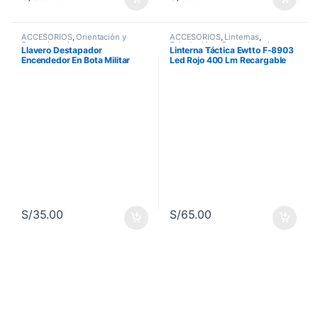
ACCESORIOS
,
Orientación y
ACCESORIOS
,
Linternas
,
Supervivencia
Orientación y Supervivencia
Llavero Destapador
Linterna Táctica Ewtto F-8903
Encendedor En Bota Militar
Led Rojo 400 Lm Recargable
S/
35.00
S/
65.00