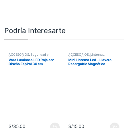
Podría Interesarte
ACCESORIOS
,
Seguridad y
ACCESORIOS
,
Linternas
,
Rescate
,
Vara luminosa
Orientación y Supervivencia
Vara Luminosa LED Roja con
Mini Linterna Led – Llavero
Diseño Espiral 30 cm
Recargable Magnético
S/
35.00
S/
15.00